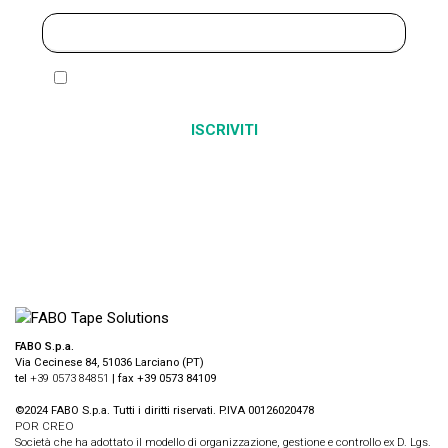
Ho letto ed accetto l’
informativa sulla privacy
Alternative:
FABO S.p.a.
Via Cecinese 84, 51036 Larciano (PT)
tel
+39 0573 84851
| fax +39 0573 84109
©2024 FABO S.p.a. Tutti i diritti riservati. P.IVA 00126020478
POR CREO
Società che ha adottato il modello di organizzazione, gestione e controllo ex D. Lgs.