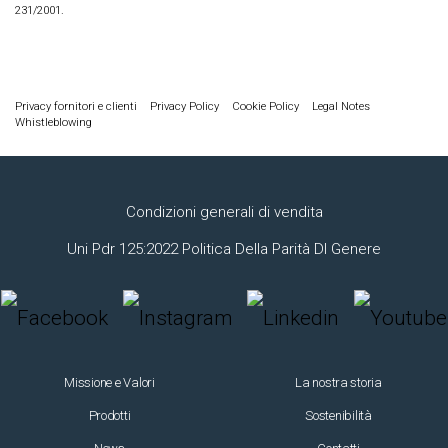
231/2001.
Privacy fornitori e clienti
Privacy Policy
Cookie Policy
Legal Notes
Whistleblowing
Condizioni generali di vendita
Uni Pdr 125:2022 Politica Della Parità DI Genere
Missione e Valori
La nostra storia
Prodotti
Sostenibilità