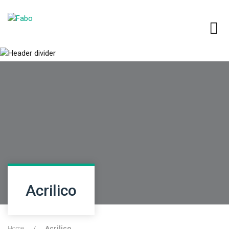
Acrilico
Home
/
Acrilico