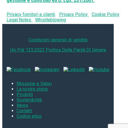
gestione e controllo ex D. Lgs. 231/2001.
Privacy fornitori e clienti
Privacy Policy
Cookie Policy
Legal Notes
Whistleblowing
Condizioni generali di vendita
Uni Pdr 125:2022 Politica Della Parità DI Genere
Missione e Valori
La nostra storia
Prodotti
Sostenibilità
News
Contatti
Codice etico