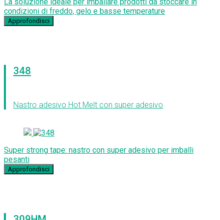
La soluzione ideale per imballare prodotti da stoccare in
condizioni di freddo, gelo e basse temperature
Approfondisci
348
Nastro adesivo Hot Melt con super adesivo
Super strong tape: nastro con super adesivo per imballi
pesanti
Approfondisci
309HM