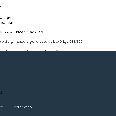
iano (PT)
9 0573 84109
tti riservati. P.IVA 00126020478
llo di organizzazione, gestione e controllo ex D. Lgs. 231/2001.
acy Policy
Cookie Policy
Legal Notes
Whistleblowing
tti
Codice etico