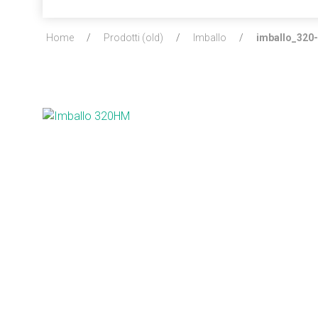
Home
/
Prodotti (old)
/
Imballo
/
imballo_320
Iscrivit
newsle