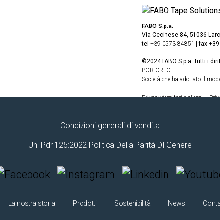
FABO S.p.a.
Via Cecinese 84, 51036 Larc
tel
+39 0573 84851
| fax +3
©2024 FABO S.p.a. Tutti i diri
POR CREO
Società che ha adottato il mode
Privacy fornitori e clienti
Priv
Condizioni generali di vendita
Uni Pdr 125:2022 Politica Della Parità DI Genere
La nostra storia
Prodotti
Sostenibilità
News
Conta