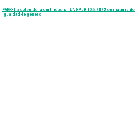
FABO ha obtenido la certificación UNI/PdR 125:2022 en materia de
igualdad de género.