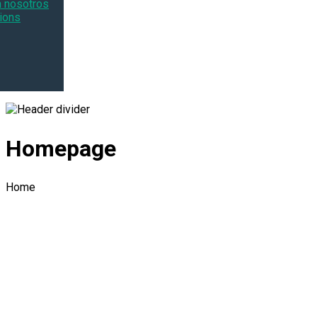
n nosotros
ions
Homepage
Home