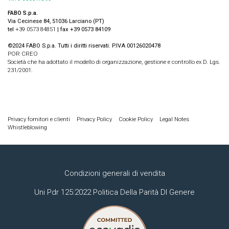
FABO S.p.a.
Via Cecinese 84, 51036 Larciano (PT)
tel
+39 0573 84851
| fax +39 0573 84109
©2024 FABO S.p.a. Tutti i diritti riservati. P.IVA 00126020478
POR CREO
Società che ha adottato il modello di organizzazione, gestione e controllo ex D. Lgs.
231/2001.
Privacy fornitori e clienti
Privacy Policy
Cookie Policy
Legal Notes
Whistleblowing
Condizioni generali di vendita
Uni Pdr 125:2022 Politica Della Parità DI Genere