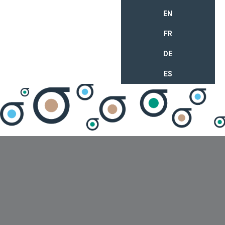
EN
FR
DE
ES