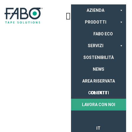
AZIENDA
PRODOTTI
FABO ECO
SERVIZI
SOSTENIBILITÀ
NEWS
AREA RISERVATA
CONTATTI
CLIENTI
LAVORA CON NOI
IT