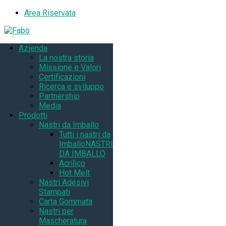
Area Riservata
Azienda
La nostra storia
Missione e Valori
Certificazioni
Ricerca e sviluppo
Partnership
Media
Prodotti
Nastri da Imballo
Tutti i nastri da
Imballo
NASTRI
DA IMBALLO
Acrilico
Hot Melt
Nastri Adesivi
Stampati
Carta Gommata
Nastri per
Mascheratura