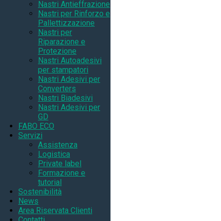
Nastri Antieffrazione
Nastri per Rinforzo e
Pallettizzazione
Nastri per
Riparazione e
Protezione
Nastri Autoadesivi
per stampatori
Nastri Adesivi per
Converters
Nastri Biadesivi
Nastri Adesivi per
GD
FABO ECO
Servizi
Assistenza
Logistica
Private label
Formazione e
tutorial
Sostenibilità
News
Area Riservata Clienti
Contatti