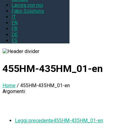
Lavora con noi
Fabo Solutions
IT
EN
FR
DE
ES
455HM-435HM_01-en
Home
/
455HM-435HM_01-en
Argomenti:
Leggi precedente
455HM-435HM_01-en
Iscriviti alla newsletter