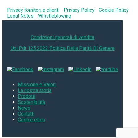
Privacy fornitori e clienti
Privacy Policy
Cookie Policy
Legal Notes
Whistleblowing
Condizioni generali di vendita
Uni Pdr 125:2022 Politica Della Parità DI Genere
Missione e Valori
La nostra storia
Prodotti
Sostenibilità
News
Contatti
Codice etico