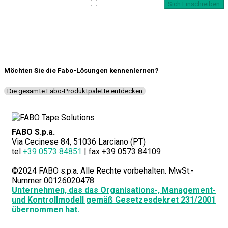
UNSEREN
Ich habe die
Richtlinie
NEWSLETTER
gelesen und sende meine
Anfrage
Möchten Sie die Fabo-Lösungen kennenlernen?
Die gesamte Fabo-Produktpalette entdecken
FABO S.p.a.
Via Cecinese 84, 51036 Larciano (PT)
tel
+39 0573 84851
| fax +39 0573 84109
©2024 FABO s.p.a. Alle Rechte vorbehalten. MwSt.-
Nummer 00126020478
Unternehmen, das das Organisations-, Management-
und Kontrollmodell gemäß Gesetzesdekret 231/2001
übernommen hat.