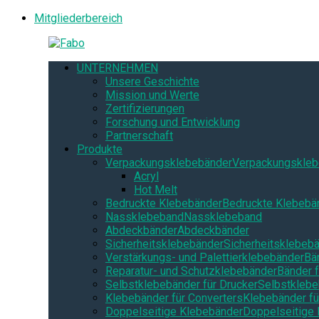
Mitgliederbereich
UNTERNEHMEN
Unsere Geschichte
Mission und Werte
Zertifizierungen
Forschung und Entwicklung
Partnerschaft
Produkte
Verpackungsklebebänder
Verpackungskleb
Acryl
Hot Melt
Bedruckte Klebebänder
Bedruckte Klebebä
Nassklebeband
Nassklebeband
Abdeckbänder
Abdeckbänder
Sicherheitsklebebänder
Sicherheitsklebeb
Verstärkungs- und Palettierklebebänder
Bä
Reparatur- und Schutzklebebänder
Bänder f
Selbstklebebänder für Drucker
Selbstklebe
Klebebänder für Converters
Klebebänder fü
Doppelseitige Klebebänder
Doppelseitige