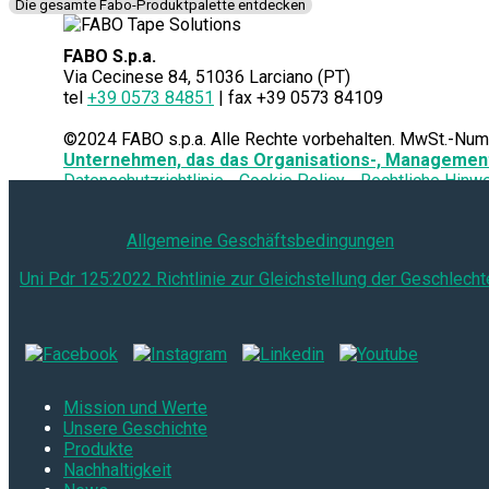
Die gesamte Fabo-Produktpalette entdecken
FABO S.p.a.
Via Cecinese 84, 51036 Larciano (PT)
tel
+39 0573 84851
| fax +39 0573 84109
©2024 FABO s.p.a. Alle Rechte vorbehalten. MwSt.-N
Unternehmen, das das Organisations-, Managemen
Datenschutzrichtlinie
Cookie Policy
Rechtliche Hinw
Allgemeine Geschäftsbedingungen
Uni Pdr 125:2022 Richtlinie zur Gleichstellung der Geschlecht
Mission und Werte
Unsere Geschichte
Produkte
Nachhaltigkeit