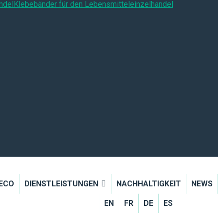
ndel
Klebebänder für den Lebensmitteleinzelhandel
 ECO
DIENSTLEISTUNGEN
NACHHALTIGKEIT
NEWS
EN
FR
DE
ES