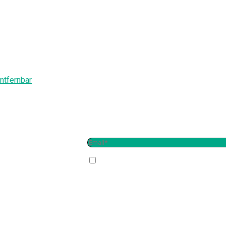
ntfernbar
Ich habe die
Richtlinie
gelesen und sende meine 