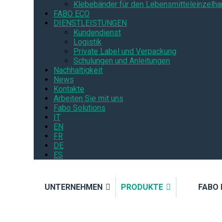
Klebebänder für den Lebensmitteleinzelha
FABO ECO
DIENSTLEISTUNGEN
Kundendienst
Logistik
Private Label und Verpackung
Schulungen und Anleitungen
Nachhaltigkeit
News
Kontakte
Arbeiten Sie mit uns
Fabo Solutions
IT
EN
FR
DE
ES
UNTERNEHMEN
PRODUKTE
FABO