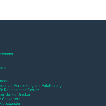
ebänder
nder
änder
nder zur Verstärkung und Palettierung
ür Reparatur und Schutz
bänder für Drucker
r Converters
 Klebebänder