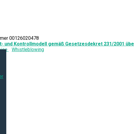
ummer 00126020478
t- und Kontrollmodell gemäß Gesetzesdekret 231/2001 üb
eise
Whistleblowing
er