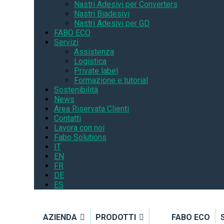
Nastri Adesivi per Converters
Nastri Biadesivi
Nastri Adesivi per GD
FABO ECO
Servizi
Assistenza
Logistica
Private label
Formazione e tutorial
Sostenibilità
News
Area Riservata Clienti
Contatti
Lavora con noi
Fabo Solutions
IT
EN
FR
DE
ES
AZIENDA
PRODOTTI
FABO ECO