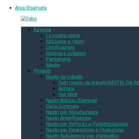
Area Riservata
Azienda
La nostra storia
Missione e Valori
Certificazioni
Ricerca e sviluppo
Partnership
Media
Prodotti
Nastri da Imballo
Tutti i nastri da Imballo
NASTRI DA I
Acrilico
Hot Melt
Nastri Adesivi Stampati
Carta Gommata
Nastri per Mascheratura
Nastri Antieffrazione
Nastri per Rinforzo e Pallettizzazione
Nastri per Riparazione e Protezione
Nastri Autoadesivi per stampatori